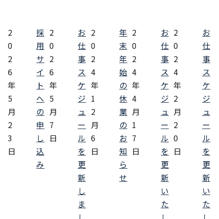
2
採
2
お
2
年
2
お
2
お
0
用
0
仕
0
末
0
仕
0
仕
2
サ
2
事
2
年
2
事
2
事
6
イ
6
ス
4
始
4
ス
4
ス
年
ト
年
ケ
年
の
年
ケ
年
ケ
5
へ
5
ジ
1
休
4
ジ
2
ジ
月
の
月
ュ
2
業
月
ュ
月
ュ
2
申
7
ー
月
の
1
ー
2
ー
3
し
日
ル
6
お
7
ル
0
ル
日
込
を
日
知
日
を
日
を
み
更
ら
更
更
新
せ
新
新
し
い
い
ま
た
た
し
し
し