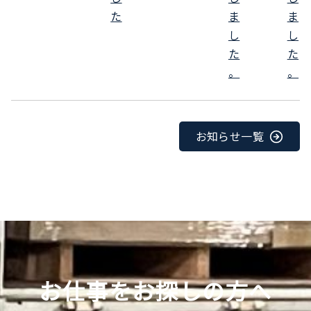
た
ま
ま
し
し
た
た
。
。
お知らせ一覧
お仕事をお探しの方へ